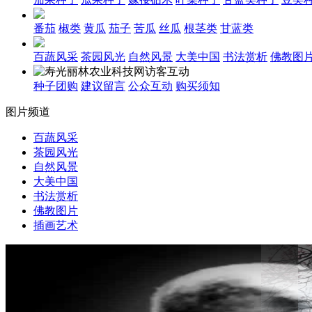
番茄
椒类
黄瓜
茄子
苦瓜
丝瓜
根茎类
甘蓝类
百蔬风采
茶园风光
自然风景
大美中国
书法赏析
佛教图
种子团购
建议留言
公众互动
购买须知
图片频道
百蔬风采
茶园风光
自然风景
大美中国
书法赏析
佛教图片
插画艺术