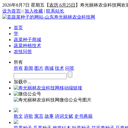
2026年8月7日 星期五
【
农历 6月25日
】寿光丽林农业科技网欢
设为首页
|
|
加入收藏
|
联系站长
首页
学
蔬菜种子商城
蔬菜种植技术
农技问答
所有
所有
新闻
图片
商城
技术
问答
加载中...
散文
诗歌
寓言
故事
诗词文赋
史书典籍
茄果种子
瓜果种子
嫁接砧木
叶菜种子
甘蓝类种子
豆类