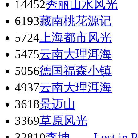
1445
2
秀丽山水风光
619
3
藏南桃花源记
572
4
上海都市风光
547
5
云南大理洱海
505
6
德国福森小镇
493
7
云南大理洱海
361
8
景迈山
336
9
草原风光
328
10
李坤——Lost in Pa