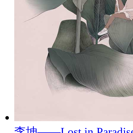
李坤——Lost in Paradis