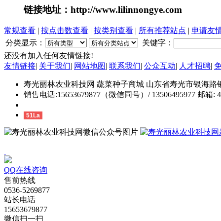
链接地址：http://www.lilinnongye.com
常规查看
|
按点击数查看
|
按类别查看
|
所有推荐站点
|
申请友
分类显示：
关键字：
还没有加入任何友情链接!
友情链接
|
关于我们
|
网站地图
|
联系我们
|
公众互动
|
人才招聘
|
寿光丽林农业科技网 蔬菜种子商城 山东省寿光市银海路银
销售电话:15653679877（微信同号）/ 13506495977 邮箱: 44
51La
QQ在线咨询
售前热线
0536-5269877
站长电话
15653679877
微信扫一扫