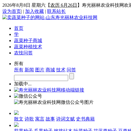
2026年8月8日 星期六
【
农历 6月26日
】寿光丽林农业科技网欢
设为首页
|
|
加入收藏
|
联系站长
首页
学
蔬菜种子商城
蔬菜种植技术
农技问答
所有
所有
新闻
图片
商城
技术
问答
加载中...
散文
诗歌
寓言
故事
诗词文赋
史书典籍
茄果种子
瓜果种子
嫁接砧木
叶菜种子
甘蓝类种子
豆类