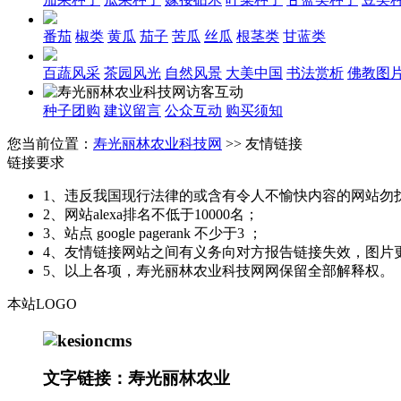
番茄
椒类
黄瓜
茄子
苦瓜
丝瓜
根茎类
甘蓝类
百蔬风采
茶园风光
自然风景
大美中国
书法赏析
佛教图
种子团购
建议留言
公众互动
购买须知
您当前位置：
寿光丽林农业科技网
>> 友情链接
链接要求
1、违反我国现行法律的或含有令人不愉快内容的网站勿
2、网站alexa排名不低于10000名；
3、站点 google pagerank 不少于3 ；
4、友情链接网站之间有义务向对方报告链接失效，图片
5、以上各项，寿光丽林农业科技网网保留全部解释权。
本站LOGO
文字链接：寿光丽林农业